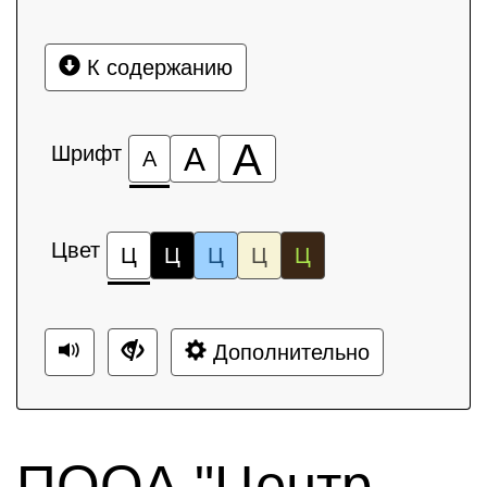
К содержанию
А
Шрифт
А
А
Цвет
Ц
Ц
Ц
Ц
Ц
Дополнительно
ПООА "Центр